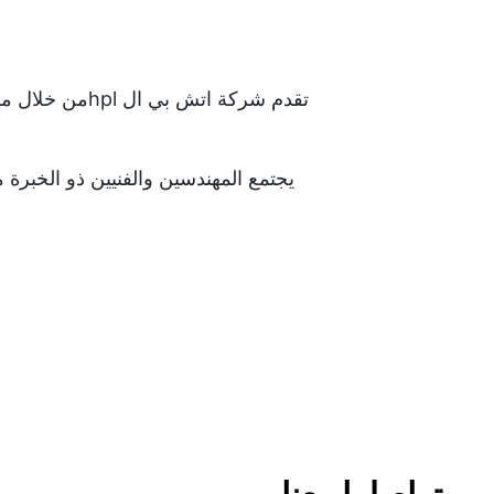
تقدم شركة اتش بي ال hplمن خلال مقرها الرئيسي , خيارات واسعة من خدمات التصميم الداخلى والخارجى من ض