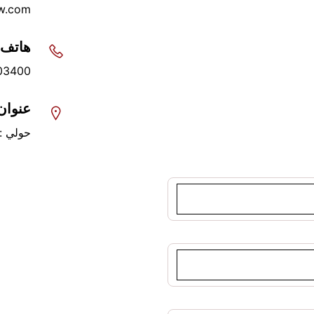
w.com
هاتف
03400
عنوان
حولي : ش